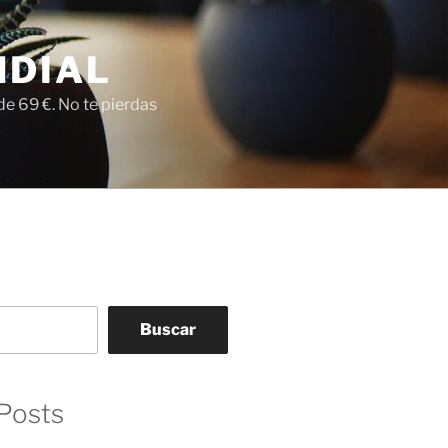
NDIAL
e 69 €. No te pierdas
Buscar
Posts