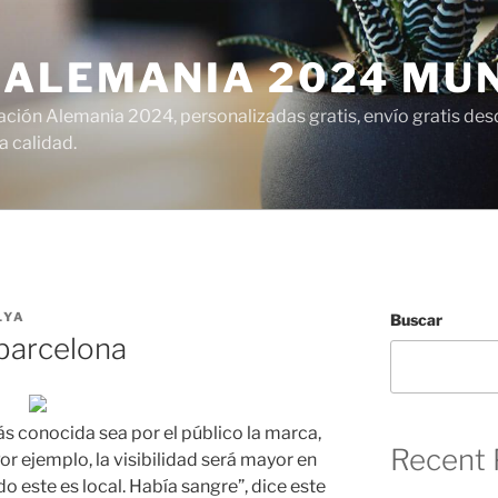
 ALEMANIA 2024 MU
ción Alemania 2024, personalizadas gratis, envío gratis desd
 calidad.
LYA
Buscar
 barcelona
s conocida sea por el público la marca,
Recent 
or ejemplo, la visibilidad será mayor en
 este es local. Había sangre”, dice este