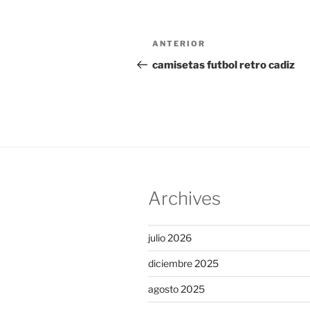
Navegación
Entrada
ANTERIOR
de
anterior:
camisetas futbol retro cadiz
entradas
Archives
julio 2026
diciembre 2025
agosto 2025