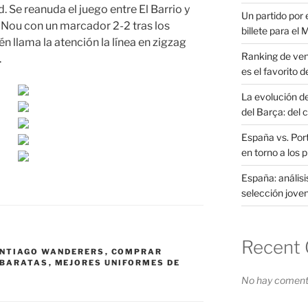
 Se reanuda el juego entre El Barrio y
Un partido por e
 Nou con un marcador 2-2 tras los
billete para el
 llama la atención la línea en zigzag
Ranking de ven
.
es el favorito d
La evolución d
del Barça: del 
España vs. Port
en torno a los 
España: análisi
selección joven
Recent
ANTIAGO WANDERERS
,
COMPRAR
 BARATAS
,
MEJORES UNIFORMES DE
No hay comenta