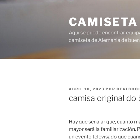
Saltar
al
CAMISETA
contenido
Aquí se puede encontrar equipa
camiseta de Alemania de buena
PUBLICADO
ABRIL 10, 2023
POR
DEALCOO
EL
camisa original do
Hay que señalar que, cuanto má
mayor será la familiarización. P
un evento televisado que cuando