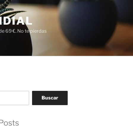
NDIAL
e 69 €. No te pierdas
Buscar
Posts