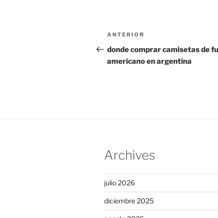
Navegación
Entrada
ANTERIOR
de
anterior:
donde comprar camisetas de fu
americano en argentina
entradas
Archives
julio 2026
diciembre 2025