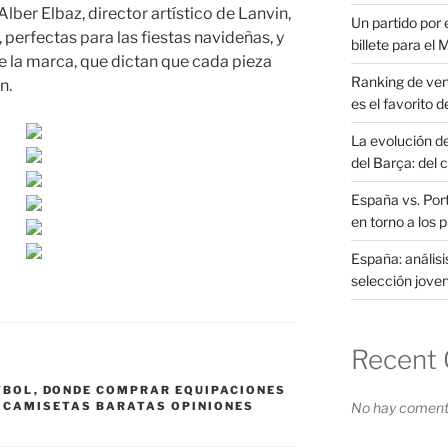
lber Elbaz, director artístico de Lanvin,
Un partido por e
perfectas para las fiestas navideñas, y
billete para el
 la marca, que dictan que cada pieza
Ranking de ven
n.
es el favorito d
La evolución d
del Barça: del 
España vs. Port
en torno a los 
España: análisi
selección joven
Recent
TBOL
,
DONDE COMPRAR EQUIPACIONES
 CAMISETAS BARATAS OPINIONES
No hay comenta