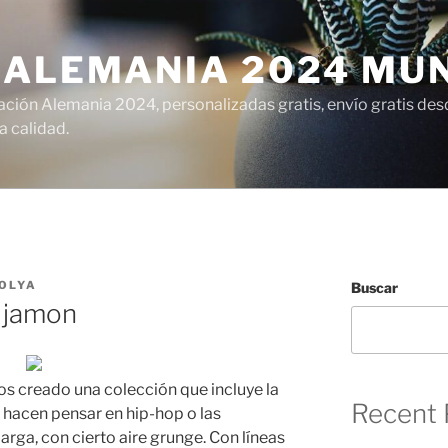
 ALEMANIA 2024 MU
ción Alemania 2024, personalizadas gratis, envío gratis desd
 calidad.
OLYA
Buscar
l jamon
s creado una colección que incluye la
Recent 
hacen pensar en hip-hop o las
rga, con cierto aire grunge. Con líneas