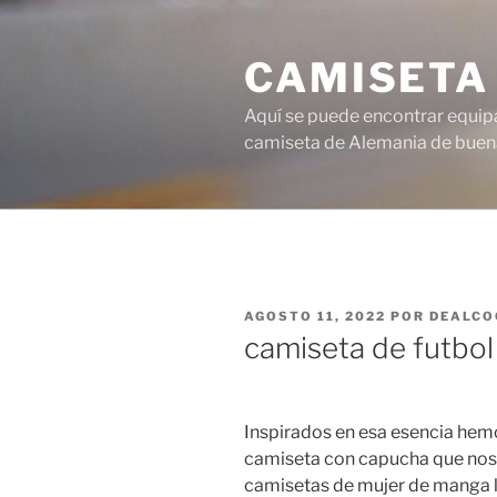
Saltar
al
CAMISETA
contenido
Aquí se puede encontrar equipa
camiseta de Alemania de buena
PUBLICADO
AGOSTO 11, 2022
POR
DEALCO
EL
camiseta de futbo
Inspirados en esa esencia hemo
camiseta con capucha que nos 
camisetas de mujer de manga la