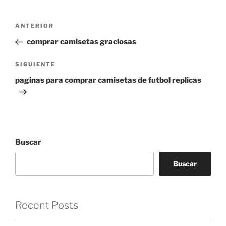
Navegación
Entrada
ANTERIOR
de
anterior:
comprar camisetas graciosas
entradas
Siguiente
SIGUIENTE
entrada
paginas para comprar camisetas de futbol replicas
Buscar
Buscar
Recent Posts