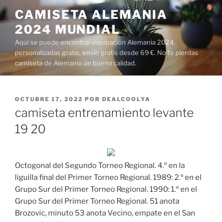
Saltar
CAMISETA ALEMANIA
al
2024 MUNDIAL
contenido
Aquí se puede encontrar equipación Alemania 2024,
personalizadas gratis, envío gratis desde 69 €. No te pierdas
camiseta de Alemania de buena calidad.
PUBLICADO
OCTUBRE 17, 2022
POR
DEALCOOLYA
EL
camiseta entrenamiento levante
19 20
Octogonal del Segundo Torneo Regional. 4.º en la
liguilla final del Primer Torneo Regional. 1989: 2.º en el
Grupo Sur del Primer Torneo Regional. 1990: 1.º en el
Grupo Sur del Primer Torneo Regional. 51 anota
Brozovic, minuto 53 anota Vecino, empate en el San