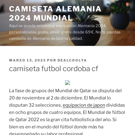
Saltar
CAMISETA ALEMANIA
al
2024 MUNDIAL
contenido
Aquí se puede encontrar equipación Alemania 2024,
personalizadas gratis, envío gratis desde 69 €. No te pierdas
camiseta de Alemania de buena calidad.
PUBLICADO
MARZO 13, 2023
POR
DEALCOOLYA
EL
camiseta futbol cordoba cf
La fase de grupos del Mundial de Qatar se disputa del
20 de noviembre al 2 de diciembre. El Mundial lo
disputan 32 selecciones,
equipacion de japon
divididas
en ocho grupos de cuatro equipos. El Mundial de fútbol
de Qatar 2022 es la gran cita futbolística del año. Si
bien es en el mundo del fútbol donde más ha
desempeñado su labor profesional.