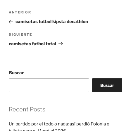
Navegación
Entrada
ANTERIOR
de
anterior:
camisetas futbol kipsta decathlon
entradas
Siguiente
SIGUIENTE
entrada
camisetas futbol total
Buscar
Buscar
Recent Posts
Un partido por el todo o nada: así perdió Polonia el
billete para el Mundial 2026