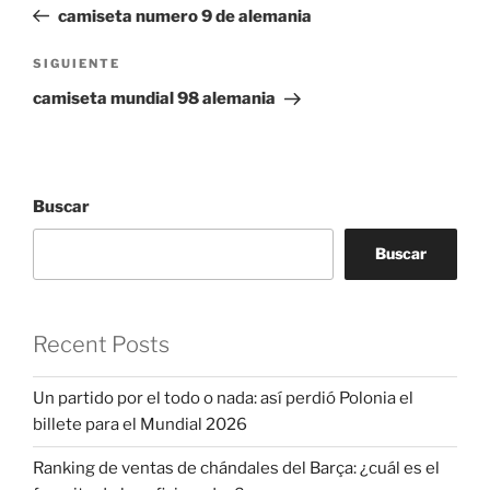
anterior:
camiseta numero 9 de alemania
entradas
Siguiente
SIGUIENTE
entrada
camiseta mundial 98 alemania
Buscar
Buscar
Recent Posts
Un partido por el todo o nada: así perdió Polonia el
billete para el Mundial 2026
Ranking de ventas de chándales del Barça: ¿cuál es el