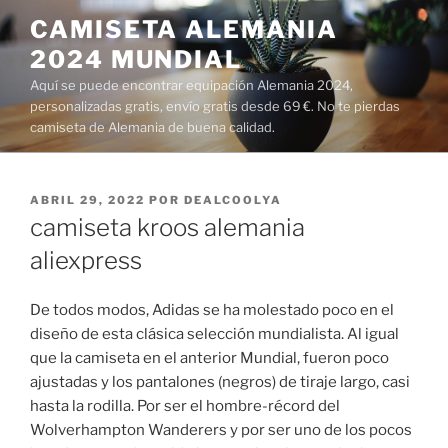
Saltar
CAMISETA ALEMANIA
al
2024 MUNDIAL
contenido
Aquí se puede encontrar equipación Alemania 2024,
personalizadas gratis, envío gratis desde 69 €. No te pierdas
camiseta de Alemania de buena calidad.
PUBLICADO
ABRIL 29, 2022
POR
DEALCOOLYA
EL
camiseta kroos alemania
aliexpress
De todos modos, Adidas se ha molestado poco en el
diseño de esta clásica selección mundialista. Al igual
que la camiseta en el anterior Mundial, fueron poco
ajustadas y los pantalones (negros) de tiraje largo, casi
hasta la rodilla. Por ser el hombre-récord del
Wolverhampton Wanderers y por ser uno de los pocos