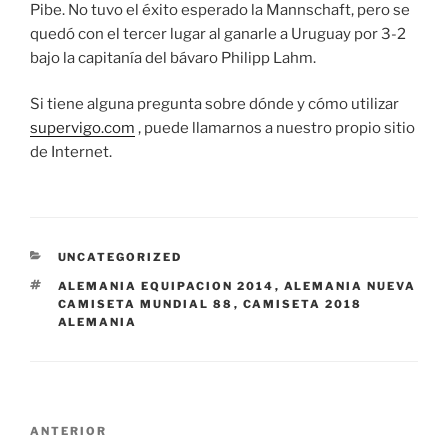
Pibe. No tuvo el éxito esperado la Mannschaft, pero se
quedó con el tercer lugar al ganarle a Uruguay por 3-2
bajo la capitanía del bávaro Philipp Lahm.
Si tiene alguna pregunta sobre dónde y cómo utilizar
supervigo.com
, puede llamarnos a nuestro propio sitio
de Internet.
CATEGORÍAS
UNCATEGORIZED
ETIQUETAS
ALEMANIA EQUIPACION 2014
,
ALEMANIA NUEVA
CAMISETA MUNDIAL 88
,
CAMISETA 2018
ALEMANIA
Navegación
Entrada
ANTERIOR
de