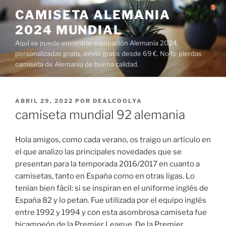
Saltar
CAMISETA ALEMANIA
al
2024 MUNDIAL
contenido
Aquí se puede encontrar equipación Alemania 2024,
personalizadas gratis, envío gratis desde 69 €. No te pierdas
camiseta de Alemania de buena calidad.
PUBLICADO
ABRIL 29, 2022
POR
DEALCOOLYA
EL
camiseta mundial 92 alemania
Hola amigos, como cada verano, os traigo un artículo en
el que analizo las principales novedades que se
presentan para la temporada 2016/2017 en cuanto a
camisetas, tanto en España como en otras ligas. Lo
tenían bien fácil: si se inspiran en el uniforme inglés de
España 82 y lo petan. Fue utilizada por el equipo inglés
entre 1992 y 1994 y con esta asombrosa camiseta fue
bicampeón de la Premier League. De la Premier