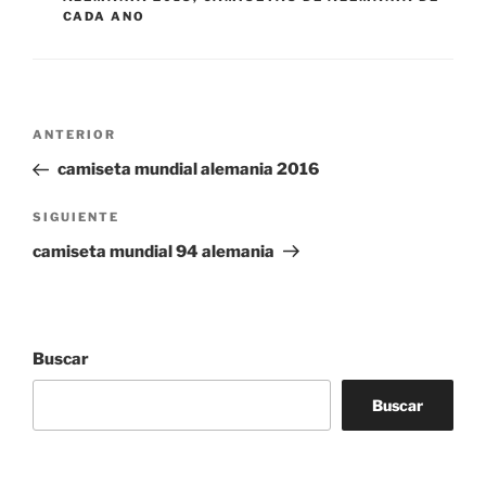
CADA ANO
Navegación
Entrada
ANTERIOR
de
anterior:
camiseta mundial alemania 2016
entradas
Siguiente
SIGUIENTE
entrada
camiseta mundial 94 alemania
Buscar
Buscar