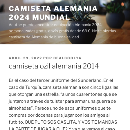
Saltar
CAMISETA ALEMANIA
al
2024 MUNDIAL
contenido
Aquí se puede encontrar equipación Alemania 2024,
personalizadas gratis, envío gratis desde 69 €. No te pierdas
camiseta de Alemania de buena calidad.
PUBLICADO
ABRIL 29, 2022
POR
DEALCOOLYA
EL
camiseta ozil alemania 2014
Es el caso del tercer uniforme del Sunderland. En el
caso de Turquía,
camiseta alemania
son cinco ligas las
que otorgan una estrella. “a unos cuarentones que se
juntaron a traves de tuister para armar una guerra de
almohadas”. Parece uno de esos uniformes que te
compras por docenas para jugar con los amigos al
futbito. QUE PUTO SOS CASLITA, Y VOS TE MANDAS
LA PARTE DE JUGAR A QUE? Y ya que vamos al caso,