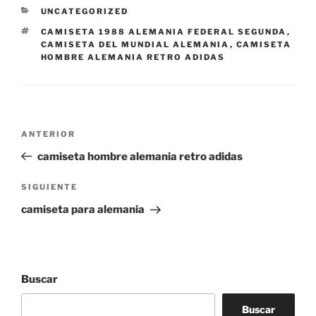
CATEGORÍAS
UNCATEGORIZED
ETIQUETAS
CAMISETA 1988 ALEMANIA FEDERAL SEGUNDA
,
CAMISETA DEL MUNDIAL ALEMANIA
,
CAMISETA
HOMBRE ALEMANIA RETRO ADIDAS
Navegación
Entrada
ANTERIOR
de
anterior:
camiseta hombre alemania retro adidas
entradas
Siguiente
SIGUIENTE
entrada
camiseta para alemania
Buscar
Buscar