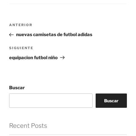
Navegación
Entrada
ANTERIOR
de
anterior:
nuevas camisetas de futbol adidas
entradas
Siguiente
SIGUIENTE
entrada
equipacion futbol niño
Buscar
Buscar
Recent Posts