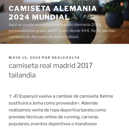
Saltar
CAMISETA ALEMANIA
al
2024 MUNDIAL
contenido
Aquí se puede encontrar equipación Alemania 2024,
personalizadas gratis, envío gratis desde 69 €. No te pierdas
camiseta de Alemania de buena calidad.
PUBLICADO
MAYO 15, 2023
POR
DEALCOOLYA
EL
camiseta real madrid 2017
tailandia
↑ «El Espanyol vuelve a cambiar de camiseta: Kelme
sustituirá a Joma como proveedor». Además
realizamos venta de ropa deportiva barata como
prendas técnicas online de running, carreras
populares, eventos deportivos o maratones