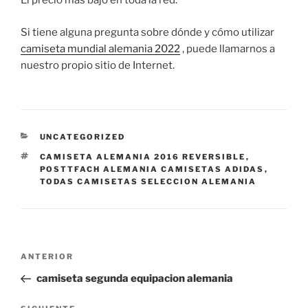
El precio más bajo en toda la red.
Si tiene alguna pregunta sobre dónde y cómo utilizar
camiseta mundial alemania 2022
, puede llamarnos a
nuestro propio sitio de Internet.
CATEGORÍAS
UNCATEGORIZED
ETIQUETAS
CAMISETA ALEMANIA 2016 REVERSIBLE
,
POSTTFACH ALEMANIA CAMISETAS ADIDAS
,
TODAS CAMISETAS SELECCION ALEMANIA
Navegación
Entrada
ANTERIOR
de
anterior:
camiseta segunda equipacion alemania
entradas