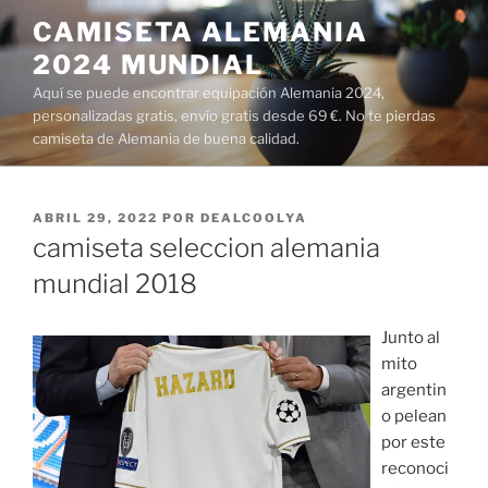
Saltar
CAMISETA ALEMANIA
al
2024 MUNDIAL
contenido
Aquí se puede encontrar equipación Alemania 2024,
personalizadas gratis, envío gratis desde 69 €. No te pierdas
camiseta de Alemania de buena calidad.
PUBLICADO
ABRIL 29, 2022
POR
DEALCOOLYA
EL
camiseta seleccion alemania
mundial 2018
Junto al
mito
argentin
o pelean
por este
reconoci