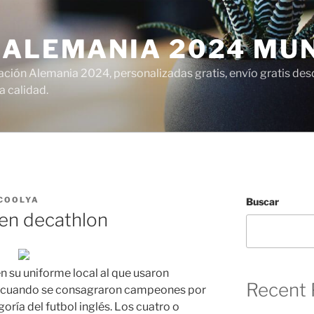
 ALEMANIA 2024 MU
ción Alemania 2024, personalizadas gratis, envío gratis desd
 calidad.
COOLYA
Buscar
 en decathlon
en su uniforme local al que usaron
Recent 
1 cuando se consagraron campeones por
ría del futbol inglés. Los cuatro o