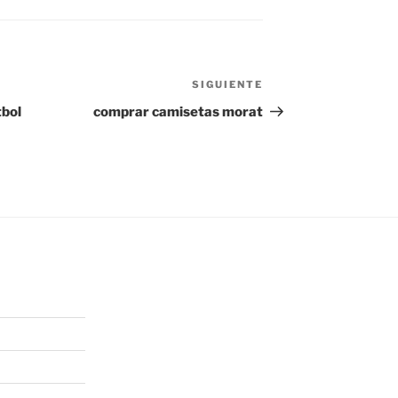
SIGUIENTE
Siguiente
entrada
tbol
comprar camisetas morat