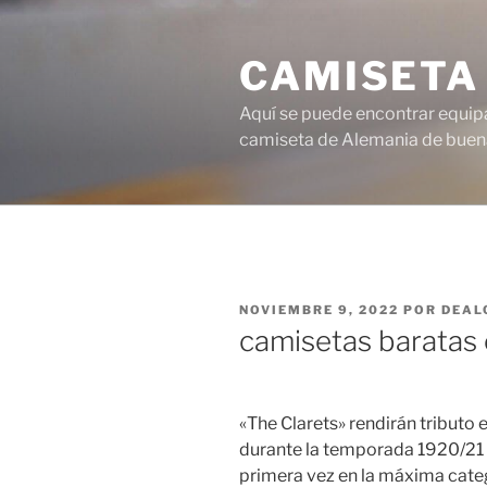
Saltar
al
CAMISETA
contenido
Aquí se puede encontrar equipa
camiseta de Alemania de buena
PUBLICADO
NOVIEMBRE 9, 2022
POR
DEAL
EL
camisetas baratas
«The Clarets» rendirán tributo 
durante la temporada 1920/2
primera vez en la máxima catego