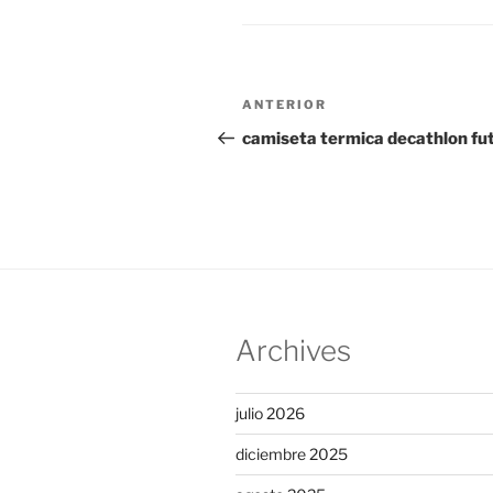
Navegación
Entrada
ANTERIOR
de
anterior:
camiseta termica decathlon fu
entradas
Archives
julio 2026
diciembre 2025