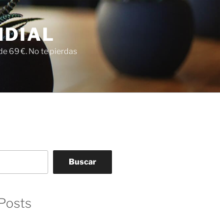
NDIAL
e 69 €. No te pierdas
Buscar
Posts