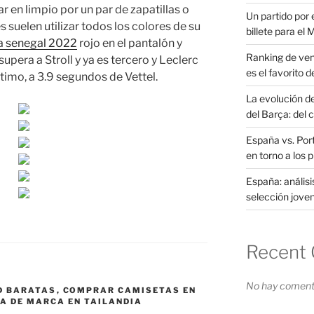
 en limpio por un par de zapatillas o
Un partido por e
suelen utilizar todos los colores de su
billete para el
a senegal 2022
rojo en el pantalón y
Ranking de ven
supera a Stroll y ya es tercero y Leclerc
es el favorito d
timo, a 3.9 segundos de Vettel.
La evolución d
del Barça: del 
España vs. Port
en torno a los 
España: análisi
selección joven
Recent
No hay comenta
D BARATAS
,
COMPRAR CAMISETAS EN
A DE MARCA EN TAILANDIA