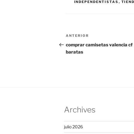
INDEPENDENTISTAS
,
TIEN
Navegación
Entrada
ANTERIOR
de
anterior:
comprar camisetas valencia cf
baratas
entradas
Archives
julio 2026