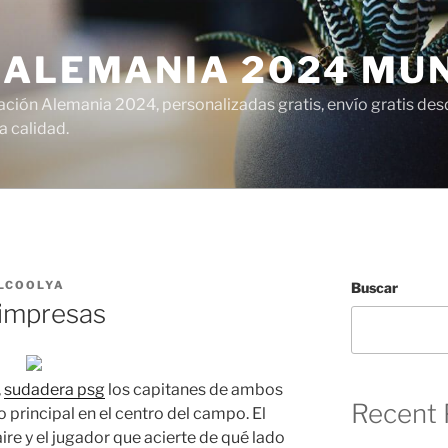
 ALEMANIA 2024 MU
ción Alemania 2024, personalizadas gratis, envío gratis desd
 calidad.
LCOOLYA
Buscar
 impresas
,
sudadera psg
los capitanes de ambos
Recent 
o principal en el centro del campo. El
ire y el jugador que acierte de qué lado