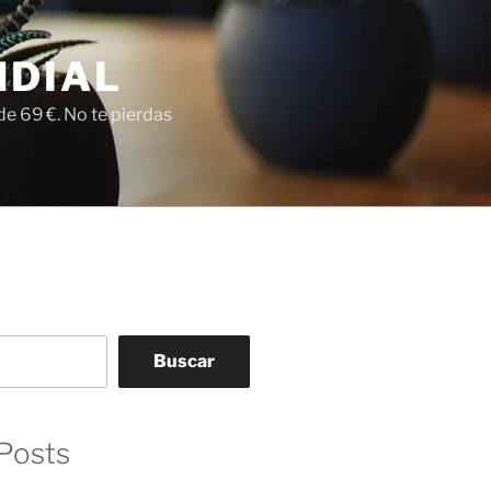
NDIAL
e 69 €. No te pierdas
Buscar
Posts