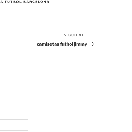
DA FUTBOL BARCELONA
SIGUIENTE
Siguiente
entrada
camisetas futbol jimmy