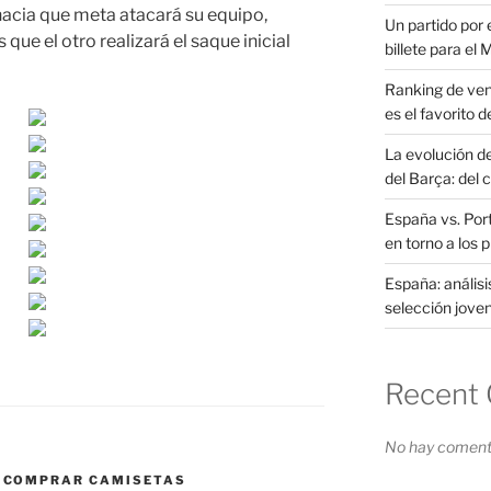
hacia que meta atacará su equipo,
Un partido por e
que el otro realizará el saque inicial
billete para el
Ranking de ven
es el favorito d
La evolución d
del Barça: del 
España vs. Port
en torno a los 
España: análisi
selección joven
Recent
No hay comenta
,
COMPRAR CAMISETAS