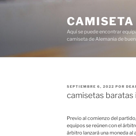
Saltar
al
CAMISETA
contenido
Aquí se puede encontrar equipa
camiseta de Alemania de buena
PUBLICADO
SEPTIEMBRE 6, 2022
POR
DEA
EL
camisetas baratas
Previo al comienzo del partido
equipos se reúnen con el árbitr
árbitro lanzará una moneda al a