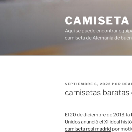
Saltar
al
CAMISETA
contenido
Aquí se puede encontrar equipa
camiseta de Alemania de buena
PUBLICADO
SEPTIEMBRE 6, 2022
POR
DEA
EL
camisetas baratas 
El 20 de diciembre de 2013, la
Unidos anunció el XI ideal hist
camiseta real madrid
por motiv