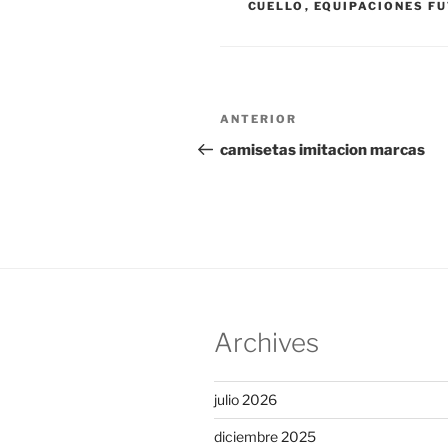
CUELLO
,
EQUIPACIONES F
Navegación
Entrada
ANTERIOR
de
anterior:
camisetas imitacion marcas
entradas
Archives
julio 2026
diciembre 2025