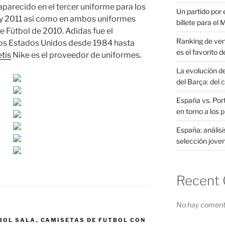
aparecido en el tercer uniforme para los
Un partido por e
y 2011 así como en ambos uniformes
billete para el
e Fútbol de 2010. Adidas fue el
Ranking de ven
los Estados Unidos desde 1984 hasta
es el favorito d
tis
Nike es el proveedor de uniformes.
La evolución d
del Barça: del 
España vs. Port
en torno a los 
España: análisi
selección joven
Recent
No hay comenta
BOL SALA
,
CAMISETAS DE FUTBOL CON