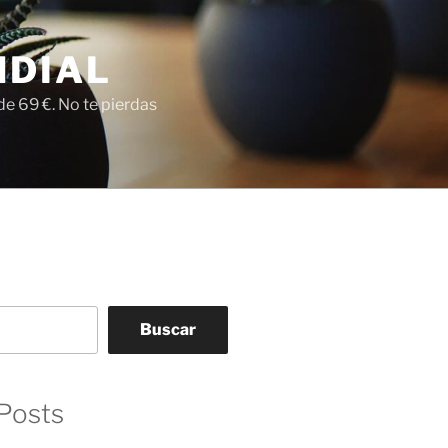
NDIAL
e 69 €. No te pierdas
Buscar
Posts