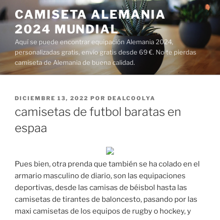
Saltar
CAMISETA ALEMANIA
al
2024 MUNDIAL
contenido
Aquí se puede encontrar equipación Alemania 2024,
personalizadas gratis, envío gratis desde 69 €. No te pierdas
camiseta de Alemania de buena calidad.
PUBLICADO
DICIEMBRE 13, 2022
POR
DEALCOOLYA
EL
camisetas de futbol baratas en
espaa
Pues bien, otra prenda que también se ha colado en el
armario masculino de diario, son las equipaciones
deportivas, desde las camisas de béisbol hasta las
camisetas de tirantes de baloncesto, pasando por las
maxi camisetas de los equipos de rugby o hockey, y