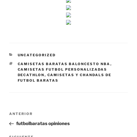
CATEGORÍAS
UNCATEGORIZED
ETIQUETAS
CAMISETAS BARATAS BALONCESTO NBA
,
CAMISETAS FUTBOL PERSONALIZADAS
DECATHLON
,
CAMISETAS Y CHANDALS DE
FUTBOL BARATAS
Navegación
Entrada
ANTERIOR
de
anterior:
futbolbaratas opiniones
entradas
SIGUIENTE