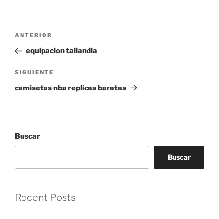
Navegación
Entrada
ANTERIOR
de
anterior:
equipacion tailandia
entradas
Siguiente
SIGUIENTE
entrada
camisetas nba replicas baratas
Buscar
Buscar
Recent Posts