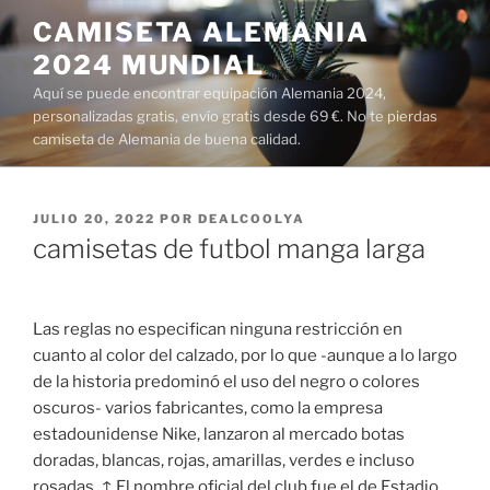
Saltar
CAMISETA ALEMANIA
al
2024 MUNDIAL
contenido
Aquí se puede encontrar equipación Alemania 2024,
personalizadas gratis, envío gratis desde 69 €. No te pierdas
camiseta de Alemania de buena calidad.
PUBLICADO
JULIO 20, 2022
POR
DEALCOOLYA
EL
camisetas de futbol manga larga
Las reglas no especifican ninguna restricción en
cuanto al color del calzado, por lo que -aunque a lo largo
de la historia predominó el uso del negro o colores
oscuros- varios fabricantes, como la empresa
estadounidense Nike, lanzaron al mercado botas
doradas, blancas, rojas, amarillas, verdes e incluso
rosadas. ↑ El nombre oficial del club fue el de Estadio