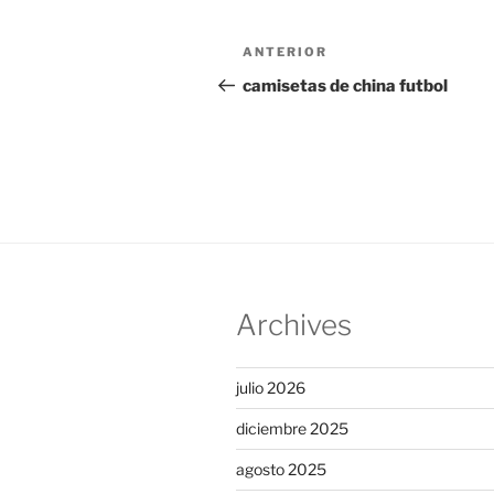
Navegación
Entrada
ANTERIOR
de
anterior:
camisetas de china futbol
entradas
Archives
julio 2026
diciembre 2025
agosto 2025