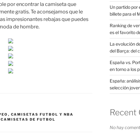
ble por encontrar la camiseta que
Un partido por e
mente gratis. Te aconsejamos que le
billete para el
 las impresionantes rebajas que puedes
Ranking de ven
 moda de hombre.
es el favorito d
La evolución d
del Barça: del 
España vs. Port
en torno a los 
España: análisi
selección joven
Recent
PEO
,
CAMISETAS FUTBOL Y NBA
 CAMISETAS DE FUTBOL
No hay comenta