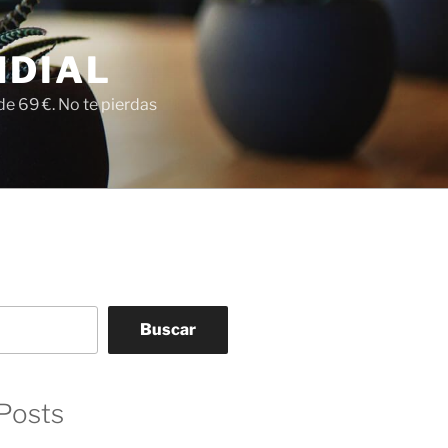
NDIAL
e 69 €. No te pierdas
Buscar
Posts