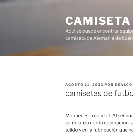
Saltar
al
CAMISETA
contenido
Aquí se puede encontrar equipa
camiseta de Alemania de buena
PUBLICADO
AGOSTO 11, 2022
POR
DEALCO
EL
camisetas de futbo
Mantienes la calidad. Al ser una
semejanza con la equipación, s
tejido y en la fabricación que 