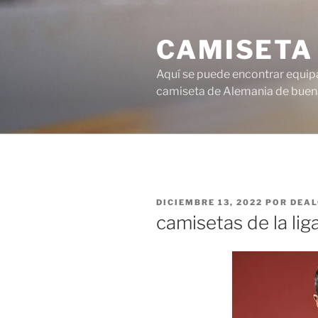
Saltar
al
CAMISETA
contenido
Aquí se puede encontrar equipa
camiseta de Alemania de buena
PUBLICADO
DICIEMBRE 13, 2022
POR
DEA
EL
camisetas de la lig