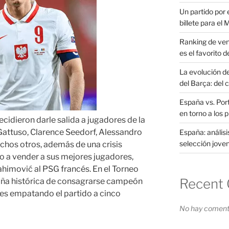
Un partido por e
billete para el
Ranking de ven
es el favorito d
La evolución d
del Barça: del 
España vs. Port
en torno a los 
ecidieron darle salida a jugadores de la
ttuso, Clarence Seedorf, Alessandro
España: análisi
selección joven
uchos otros, además de una crisis
o a vender a sus mejores jugadores,
ahimović al PSG francés. En el Torneo
Recent
zaña histórica de consagrarse campeón
res empatando el partido a cinco
No hay comenta