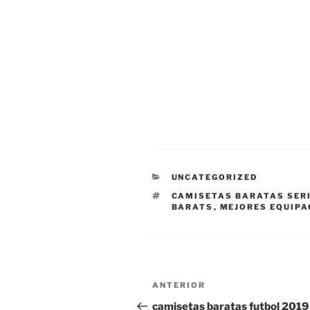
CATEGORÍAS
UNCATEGORIZED
ETIQUETAS
CAMISETAS BARATAS SER
BARATS
,
MEJORES EQUIPA
Navegación
Entrada
ANTERIOR
de
anterior:
camisetas baratas futbol 2019