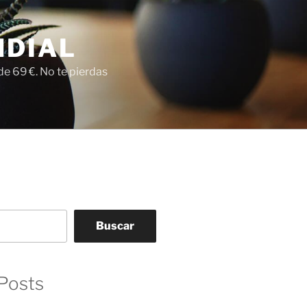
NDIAL
e 69 €. No te pierdas
Buscar
Posts