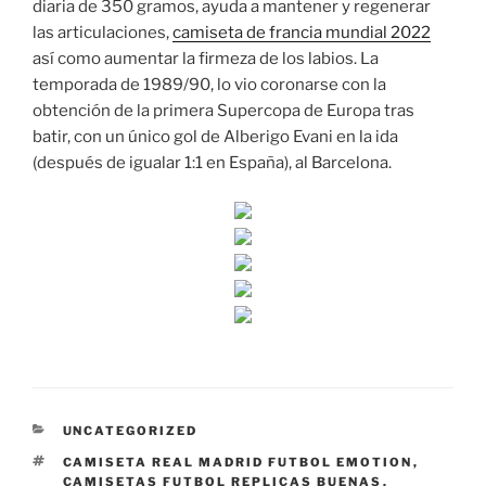
diaria de 350 gramos, ayuda a mantener y regenerar
las articulaciones,
camiseta de francia mundial 2022
así como aumentar la firmeza de los labios. La
temporada de 1989/90, lo vio coronarse con la
obtención de la primera Supercopa de Europa tras
batir, con un único gol de Alberigo Evani en la ida
(después de igualar 1:1 en España), al Barcelona.
CATEGORÍAS
UNCATEGORIZED
ETIQUETAS
CAMISETA REAL MADRID FUTBOL EMOTION
,
CAMISETAS FUTBOL REPLICAS BUENAS
,