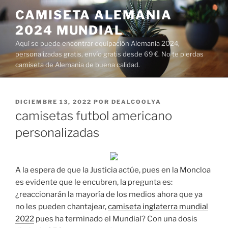
Saltar
CAMISETA ALEMANIA
al
2024 MUNDIAL
contenido
Aquí se puede encontrar equipación Alemania 2024,
personalizadas gratis, envío gratis desde 69 €. No te pierdas
camiseta de Alemania de buena calidad.
PUBLICADO
DICIEMBRE 13, 2022
POR
DEALCOOLYA
EL
camisetas futbol americano
personalizadas
A la espera de que la Justicia actúe, pues en la Moncloa
es evidente que le encubren, la pregunta es:
¿reaccionarán la mayoría de los medios ahora que ya
no les pueden chantajear,
camiseta inglaterra mundial
2022
pues ha terminado el Mundial? Con una dosis