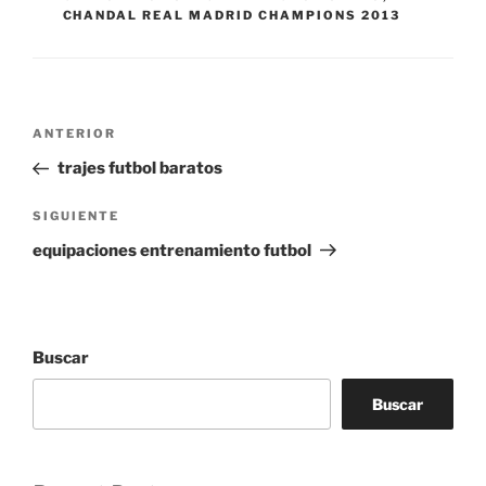
CHANDAL REAL MADRID CHAMPIONS 2013
Navegación
Entrada
ANTERIOR
de
anterior:
trajes futbol baratos
entradas
Siguiente
SIGUIENTE
entrada
equipaciones entrenamiento futbol
Buscar
Buscar