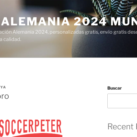
 ALEMANIA 2024 MU
ción Alemania 2024, personalizadas gratis, envío gratis desd
 calidad.
LYA
Buscar
oro
Recent 