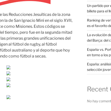
Un partido por e
billete para el
 las Reducciones Jesuíticas de la zona
Ranking de ven
 la de San Ignacio Miní en el siglo XVII,
es el favorito d
oce como Misiones. Estos códigos se
del tiempo, pero fue en la segunda mitad
La evolución d
 las primeras grandes unificaciones del
del Barça: del 
gen al fútbol de rugby, al fútbol
España vs. Port
 fútbol australiano y al deporte que hoy
en torno a los 
undo como fútbol a secas.
España: análisi
selección joven
Recent
No hay comenta