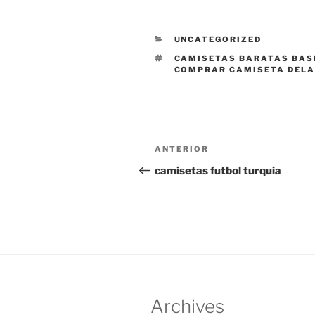
CATEGORÍAS
UNCATEGORIZED
ETIQUETAS
CAMISETAS BARATAS BAS
COMPRAR CAMISETA DELA
Navegación
Entrada
ANTERIOR
de
anterior:
camisetas futbol turquia
entradas
Archives