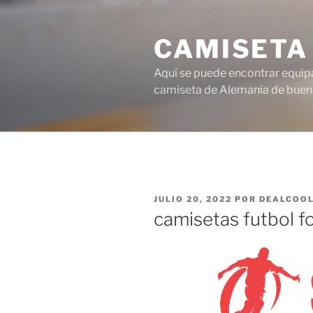
Saltar
al
CAMISETA
contenido
Aquí se puede encontrar equipa
camiseta de Alemania de buena
PUBLICADO
JULIO 20, 2022
POR
DEALCOO
EL
camisetas futbol f