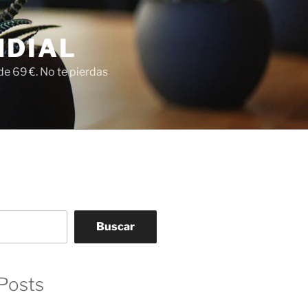
NDIAL
e 69 €. No te pierdas
Buscar
Posts