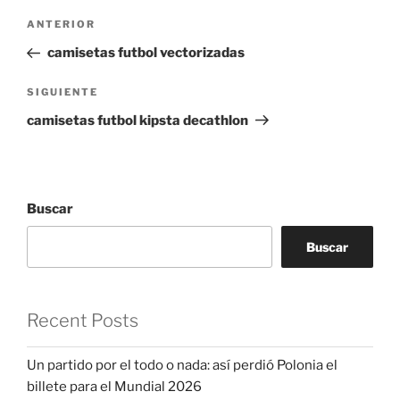
Navegación
Entrada
ANTERIOR
de
anterior:
camisetas futbol vectorizadas
entradas
Siguiente
SIGUIENTE
entrada
camisetas futbol kipsta decathlon
Buscar
Buscar
Recent Posts
Un partido por el todo o nada: así perdió Polonia el
billete para el Mundial 2026