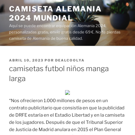
Saltar
CAMISETA ALEMANIA
al
2024 MUNDIAL
contenido
Aquí se puede encontrar equipación Alemania 2024,
personalizadas gratis, envío gratis desde 69 €. No te pierdas
camiseta de Alemania de buena calidad.
PUBLICADO
ABRIL 10, 2023
POR
DEALCOOLYA
EL
camisetas futbol niños manga
larga
“Nos ofrecieron 1.000 millones de pesos en un
contrato publicitario que consistía en que la publicidad
de DRFE estaría en el Estadio Libertad y en la camiseta
de los jugadores. Después de que el Tribunal Superior
de Justicia de Madrid anulara en 2015 el Plan General