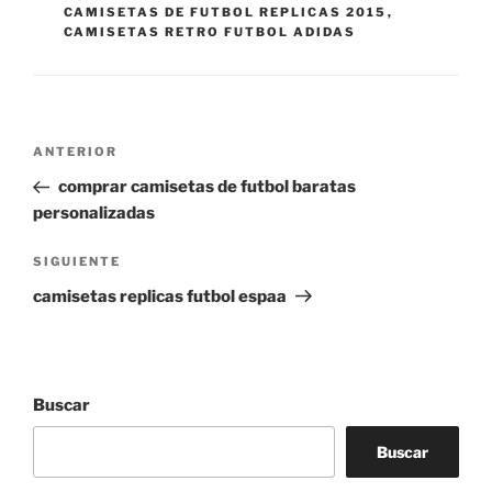
CAMISETAS DE FUTBOL REPLICAS 2015
,
CAMISETAS RETRO FUTBOL ADIDAS
Navegación
Entrada
ANTERIOR
de
anterior:
comprar camisetas de futbol baratas
entradas
personalizadas
Siguiente
SIGUIENTE
entrada
camisetas replicas futbol espaa
Buscar
Buscar