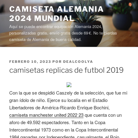
Saltar
CAMISETA ALEMANIA
al
2024 MUNDIAL
contenido
Aquí se puede encontrar equipación Alemania 2024,
personalizadas gratis, envío gratis desde 69 €. No te pierdas
camiseta de Alemania de buena calidad.
PUBLICADO
FEBRERO 10, 2023
POR
DEALCOOLYA
EL
camisetas replicas de futbol 2019
Con la que se despidió Caszely de la selección, que fue mi
gran ídolo de niño. Ejerce su localía en el Estadio
Libertadores de América-Ricardo Enrique Bochini,
camiseta manchester united 2022 23
que cuenta con un
aforo de 49.592 espectadores. Tanto en la Copa
Intercontinental 1973 como en la Copa Intercontinental
1984 ganadas por Independiente, casualmente, el Rojo