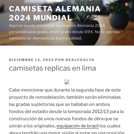
Saltar
CAMISETA ALEMANIA
al
2024 MUNDIAL
contenido
Aquí se puede encontrar equipación Alemania 2024,
personalizadas gratis, envío gratis desde 69 €. No te pierdas
camiseta de Alemania de buena calidad.
PUBLICADO
DICIEMBRE 13, 2022
POR
DEALCOOLYA
EL
camisetas replicas en lima
Cabe mencionar que durante la segunda fase de este
proyecto de remodelación, también serán eliminadas
las gradas supletorias que se hallaban en ambos
fondos del estadio desde la temporada 2012/13 para la
construcción de unos nuevos fondos de obra que se
unirán a los originales,
equipacoin de brasil
los cuales
ahora tendrán una mejor visión al estar en una posición