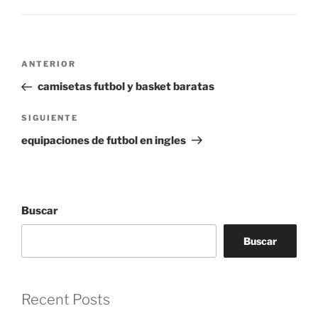
Navegación
Entrada
ANTERIOR
de
anterior:
camisetas futbol y basket baratas
entradas
Siguiente
SIGUIENTE
entrada
equipaciones de futbol en ingles
Buscar
Buscar
Recent Posts