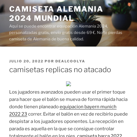
Saltar
CAMISETA ALEMANIA
al
2024 MUNDIAL
contenido
Aquí se puede encontrar equipación Alemania 2024,
personalizadas gratis, envío gratis desde 69 €. No te pierdas
camiseta de Alemania de buena calidad.
PUBLICADO
JULIO 20, 2022
POR
DEALCOOLYA
EL
camisetas replicas no atacado
Los jugadores avanzados pueden usar el primer toque
para hacer que el balón se mueva de forma rápida hacia
donde tienen planeado
equipacion bayern munich
2022 23
correr. Evitar el balón en vez de recibirlo puede
despistar a los jugadores oponentes. La recepción en
parada es aquella en la que se consigue controlar
totalmente el balón en los pies,
camiseta barça 2022