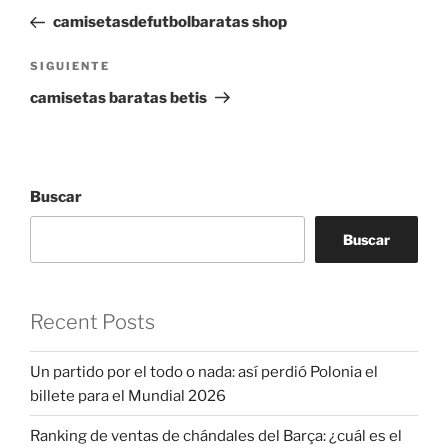
de
anterior:
camisetasdefutbolbaratas shop
entradas
Siguiente
SIGUIENTE
entrada
camisetas baratas betis
Buscar
Buscar
Recent Posts
Un partido por el todo o nada: así perdió Polonia el
billete para el Mundial 2026
Ranking de ventas de chándales del Barça: ¿cuál es el