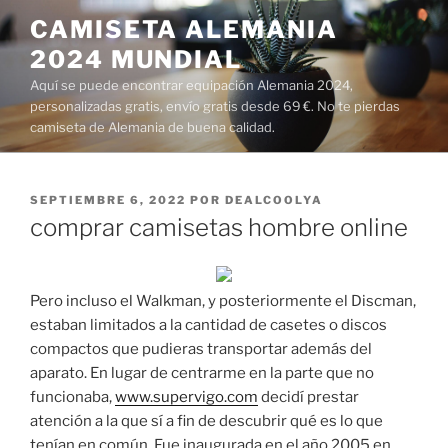
Saltar
CAMISETA ALEMANIA
al
2024 MUNDIAL
contenido
Aquí se puede encontrar equipación Alemania 2024,
personalizadas gratis, envío gratis desde 69 €. No te pierdas
camiseta de Alemania de buena calidad.
PUBLICADO
SEPTIEMBRE 6, 2022
POR
DEALCOOLYA
EL
comprar camisetas hombre online
Pero incluso el Walkman, y posteriormente el Discman,
estaban limitados a la cantidad de casetes o discos
compactos que pudieras transportar además del
aparato. En lugar de centrarme en la parte que no
funcionaba,
www.supervigo.com
decidí prestar
atención a la que sí a fin de descubrir qué es lo que
tenían en común. Fue inaugurada en el año 2005 en