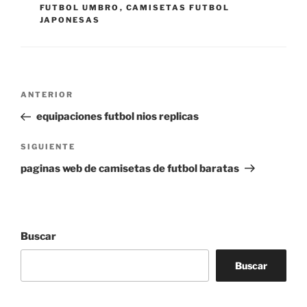
FUTBOL UMBRO
,
CAMISETAS FUTBOL
JAPONESAS
Navegación
Entrada
ANTERIOR
de
anterior:
equipaciones futbol nios replicas
entradas
Siguiente
SIGUIENTE
entrada
paginas web de camisetas de futbol baratas
Buscar
Buscar