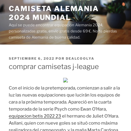
Saltar
CAMISETA ALEMANIA
al
2024 MUNDIAL
contenido
Aquí se puede encontrar equipación Alemania 2024,
personalizadas gratis, envío gratis desde 69 €. No te pierdas
camiseta de Alemania de buena calidad.
PUBLICADO
SEPTIEMBRE 6, 2022
POR
DEALCOOLYA
EL
comprar camisetas j-league
Con el inicio de la pretemporada, comienzan a salir a la
luz las nuevas equipaciones que lucirán los equipos de
cara a la próxima temporada. Apareció en la cuarta
temporada de la serie Psych como Ewan O’Hara,
equipacion betis 2022 23
el hermano de Juliet O’Hara.
Asllani, quien con nueve goles se situó como máxima
realizadora del campeonato, y la maña Marta Cardona,