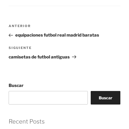
Navegación
Entrada
ANTERIOR
de
anterior:
equipaciones futbol real madrid baratas
entradas
Siguiente
SIGUIENTE
entrada
camisetas de futbol antiguas
Buscar
Buscar
Recent Posts