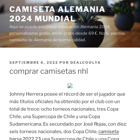
Saltar
CAMISETA ALEMANIA
al
2024 MUNDIAL
contenido
Aquí se puede encontrar equipación Alemania 2024,
personalizadas gratis, envío gratis desde 69 €. No te pierdas
camiseta de Alemania de buena calidad.
PUBLICADO
SEPTIEMBRE 6, 2022
POR
DEALCOOLYA
EL
comprar camisetas nhl
Johnny Herrera posee el récord de ser el jugador que
más títulos oficiales ha obtenido por el club con un
total de trece: ocho torneos nacionales, tres Copa
Chile, una Supercopa de Chile y una Copa
Sudamericana. Es secundado por José Rojas, con diez:
seis torneos nacionales, dos Copa Chile,
camiseta
barsa 2022 23
una Supercopa de Chile y una Copa