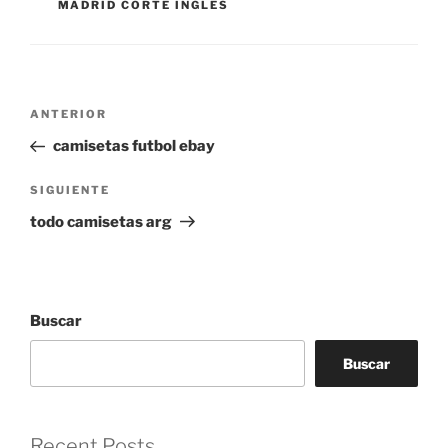
MADRID CORTE INGLES
Navegación
Entrada
ANTERIOR
de
anterior:
camisetas futbol ebay
entradas
Siguiente
SIGUIENTE
entrada
todo camisetas arg
Buscar
Buscar
Recent Posts