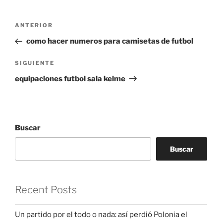
Navegación
Entrada
ANTERIOR
de
anterior:
como hacer numeros para camisetas de futbol
entradas
Siguiente
SIGUIENTE
entrada
equipaciones futbol sala kelme
Buscar
Buscar
Recent Posts
Un partido por el todo o nada: así perdió Polonia el