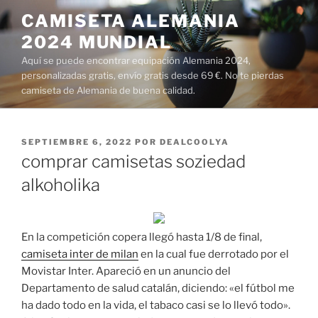
Saltar
CAMISETA ALEMANIA
al
2024 MUNDIAL
contenido
Aquí se puede encontrar equipación Alemania 2024,
personalizadas gratis, envío gratis desde 69 €. No te pierdas
camiseta de Alemania de buena calidad.
PUBLICADO
SEPTIEMBRE 6, 2022
POR
DEALCOOLYA
EL
comprar camisetas soziedad
alkoholika
En la competición copera llegó hasta 1/8 de final,
camiseta inter de milan
en la cual fue derrotado por el
Movistar Inter. Apareció en un anuncio del
Departamento de salud catalán, diciendo: «el fútbol me
ha dado todo en la vida, el tabaco casi se lo llevó todo».