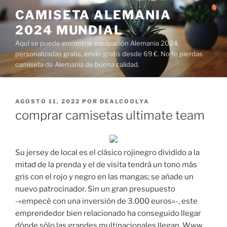
Saltar
CAMISETA ALEMANIA
al
2024 MUNDIAL
contenido
Aquí se puede encontrar equipación Alemania 2024,
personalizadas gratis, envío gratis desde 69 €. No te pierdas
camiseta de Alemania de buena calidad.
PUBLICADO
AGOSTO 11, 2022
POR
DEALCOOLYA
EL
comprar camisetas ultimate team
Su jersey de local es el clásico rojinegro dividido a la
mitad de la prenda y el de visita tendrá un tono más
gris con el rojo y negro en las mangas; se añade un
nuevo patrocinador. Sin un gran presupuesto
-«empecé con una inversión de 3.000 euros»-, este
emprendedor bien relacionado ha conseguido llegar
dónde sólo las grandes multinacionales llegan. Www.