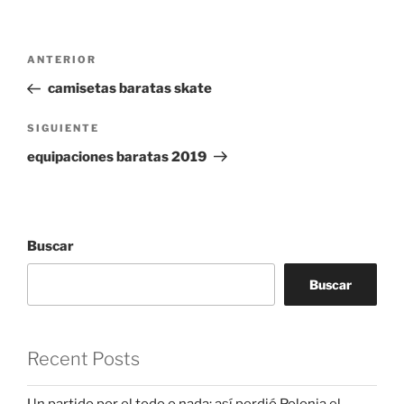
Navegación
Entrada
ANTERIOR
de
anterior:
camisetas baratas skate
entradas
Siguiente
SIGUIENTE
entrada
equipaciones baratas 2019
Buscar
Buscar
Recent Posts
Un partido por el todo o nada: así perdió Polonia el