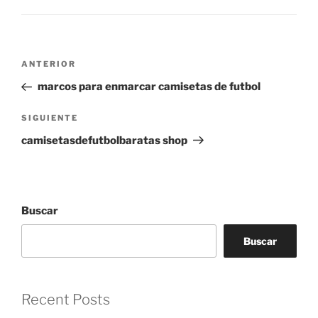
Navegación
Entrada
ANTERIOR
de
anterior:
marcos para enmarcar camisetas de futbol
entradas
Siguiente
SIGUIENTE
entrada
camisetasdefutbolbaratas shop
Buscar
Buscar
Recent Posts