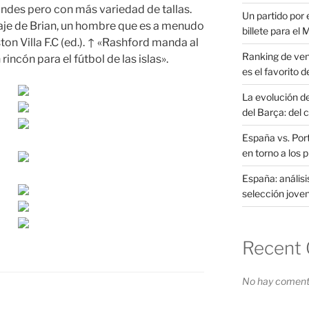
andes pero con más variedad de tallas.
Un partido por e
naje de Brian, un hombre que es a menudo
billete para el
on Villa F.C (ed.). ↑ «Rashford manda al
Ranking de ven
incón para el fútbol de las islas».
es el favorito d
La evolución d
del Barça: del 
España vs. Port
en torno a los 
España: análisi
selección joven
Recent
No hay comenta