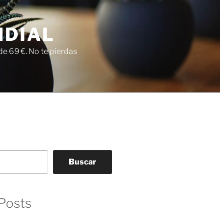
NDIAL
e 69 €. No te pierdas
Buscar
Posts