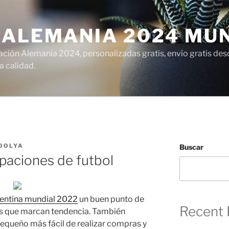
 ALEMANIA 2024 MU
ción Alemania 2024, personalizadas gratis, envío gratis desd
 calidad.
OOLYA
Buscar
ipaciones de futbol
entina mundial 2022
un buen punto de
Recent 
es que marcan tendencia. También
pequeño más fácil de realizar compras y