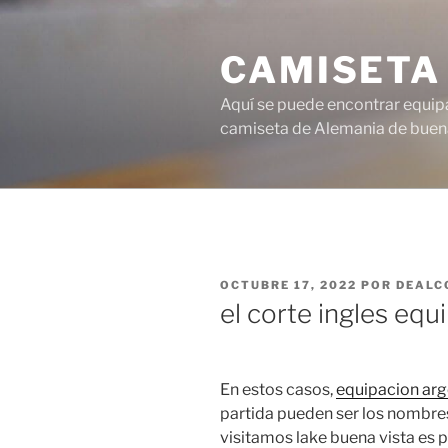
Saltar
al
CAMISETA
contenido
Aquí se puede encontrar equipa
camiseta de Alemania de buena
PUBLICADO
OCTUBRE 17, 2022
POR
DEALC
EL
el corte ingles equ
En estos casos,
equipacion arg
partida pueden ser los nombr
visitamos lake buena vista es 