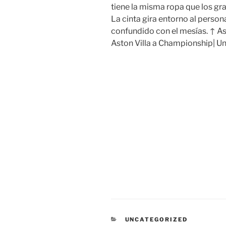
tiene la misma ropa que los gr
La cinta gira entorno al perso
confundido con el mesías. ↑ Ast
Aston Villa a Championship| Un r
CATEGORÍAS
UNCATEGORIZED