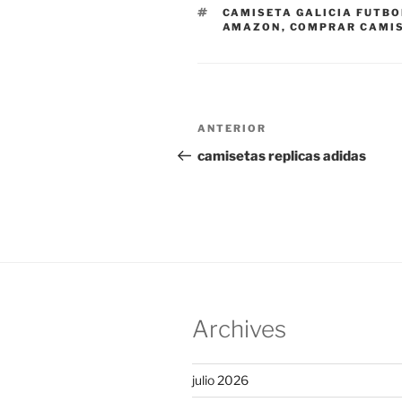
ETIQUETAS
CAMISETA GALICIA FUTBO
AMAZON
,
COMPRAR CAMIS
Navegación
Entrada
ANTERIOR
de
anterior:
camisetas replicas adidas
entradas
Archives
julio 2026