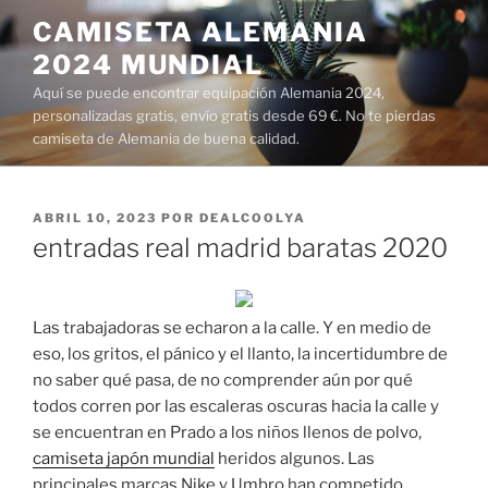
Saltar
CAMISETA ALEMANIA
al
2024 MUNDIAL
contenido
Aquí se puede encontrar equipación Alemania 2024,
personalizadas gratis, envío gratis desde 69 €. No te pierdas
camiseta de Alemania de buena calidad.
PUBLICADO
ABRIL 10, 2023
POR
DEALCOOLYA
EL
entradas real madrid baratas 2020
Las trabajadoras se echaron a la calle. Y en medio de
eso, los gritos, el pánico y el llanto, la incertidumbre de
no saber qué pasa, de no comprender aún por qué
todos corren por las escaleras oscuras hacia la calle y
se encuentran en Prado a los niños llenos de polvo,
camiseta japón mundial
heridos algunos. Las
principales marcas Nike y Umbro han competido