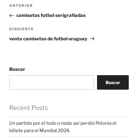
Navegación
Entrada
ANTERIOR
de
anterior:
camisetas futbol serigrafiadas
entradas
Siguiente
SIGUIENTE
entrada
venta camisetas de futbol uruguay
Buscar
Buscar
Recent Posts
Un partido por el todo o nada: así perdió Polonia el
billete para el Mundial 2026