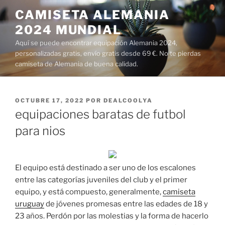
Saltar
CAMISETA ALEMANIA
al
2024 MUNDIAL
contenido
Aquí se puede encontrar equipación Alemania 2024,
personalizadas gratis, envío gratis desde 69 €. No te pierdas
camiseta de Alemania de buena calidad.
PUBLICADO
OCTUBRE 17, 2022
POR
DEALCOOLYA
EL
equipaciones baratas de futbol
para nios
El equipo está destinado a ser uno de los escalones
entre las categorías juveniles del club y el primer
equipo, y está compuesto, generalmente,
camiseta
uruguay
de jóvenes promesas entre las edades de 18 y
23 años. Perdón por las molestias y la forma de hacerlo