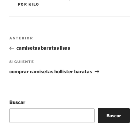
POR KILO
Navegación
Entrada
ANTERIOR
de
anterior:
camisetas baratas lisas
entradas
Siguiente
SIGUIENTE
entrada
comprar camisetas hollister baratas
Buscar
Buscar