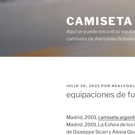
Saltar
al
CAMISETA
contenido
Aquí se puede encontrar equipa
camiseta de Alemania de buena
PUBLICADO
JULIO 20, 2022
POR
DEALCOO
EL
equipaciones de fut
Madrid, 2001,
camiseta argent
Madrid, 2001, La Esfera de los 
de Giuseppe Sicari y Alexia Gius