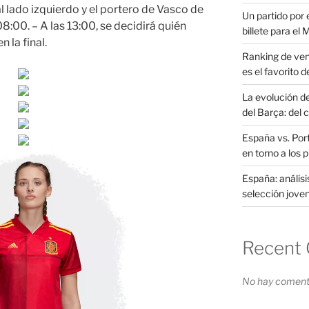
l lado izquierdo y el portero de Vasco de
Un partido por e
8:00. – A las 13:00, se decidirá quién
billete para el
n la final.
Ranking de ven
es el favorito d
La evolución d
del Barça: del 
España vs. Port
en torno a los 
España: análisi
selección joven
Recent
No hay comenta