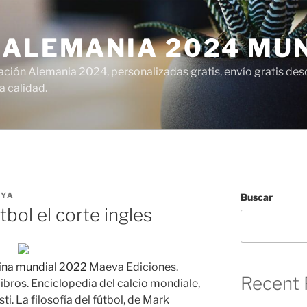
 ALEMANIA 2024 MU
ción Alemania 2024, personalizadas gratis, envío gratis desd
 calidad.
LYA
Buscar
bol el corte ingles
ina mundial 2022
Maeva Ediciones.
Recent 
libros. Enciclopedia del calcio mondiale,
ti. La filosofía del fútbol, de Mark