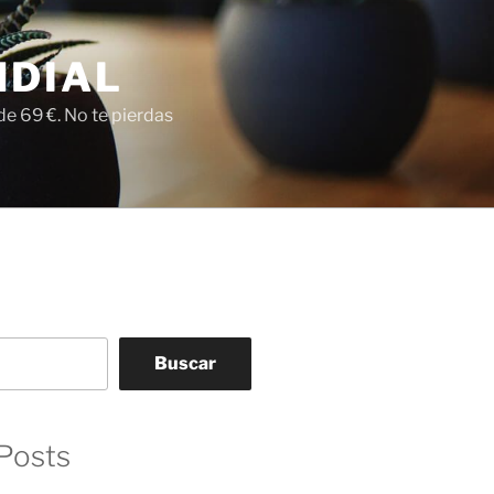
NDIAL
e 69 €. No te pierdas
Buscar
Posts