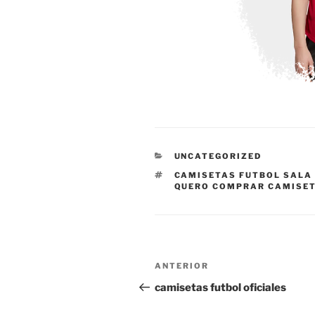
CATEGORÍAS
UNCATEGORIZED
ETIQUETAS
CAMISETAS FUTBOL SALA
QUERO COMPRAR CAMISET
Navegación
Entrada
ANTERIOR
de
anterior:
camisetas futbol oficiales
entradas