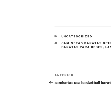
CATEGORÍAS
UNCATEGORIZED
ETIQUETAS
CAMISETAS BARATAS OPI
BARATAS PARA BEBES
,
LA
Navegación
Entrada
ANTERIOR
de
anterior:
camisetas usa basketball bara
entradas