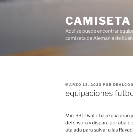
Saltar
al
CAMISETA
contenido
Aquí se puede encontrar equipa
camiseta de Alemania de buena
PUBLICADO
MARZO 13, 2023
POR
DEALCO
EL
equipaciones futbo
Min. 33 | Ovalle hace una gran j
defensora y dispara por abajo
atajada para salvar a las Rayada