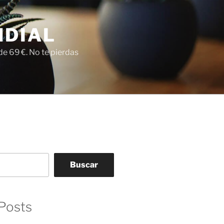
NDIAL
e 69 €. No te pierdas
Buscar
Posts