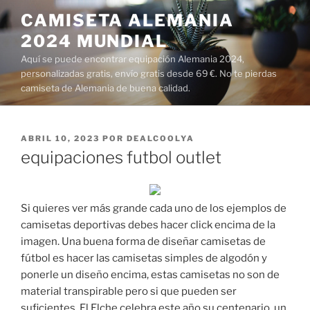
Saltar
CAMISETA ALEMANIA
al
2024 MUNDIAL
contenido
Aquí se puede encontrar equipación Alemania 2024,
personalizadas gratis, envío gratis desde 69 €. No te pierdas
camiseta de Alemania de buena calidad.
PUBLICADO
ABRIL 10, 2023
POR
DEALCOOLYA
EL
equipaciones futbol outlet
Si quieres ver más grande cada uno de los ejemplos de
camisetas deportivas debes hacer click encima de la
imagen. Una buena forma de diseñar camisetas de
fútbol es hacer las camisetas simples de algodón y
ponerle un diseño encima, estas camisetas no son de
material transpirable pero si que pueden ser
suficientes. El Elche celebra este año su centenario, un