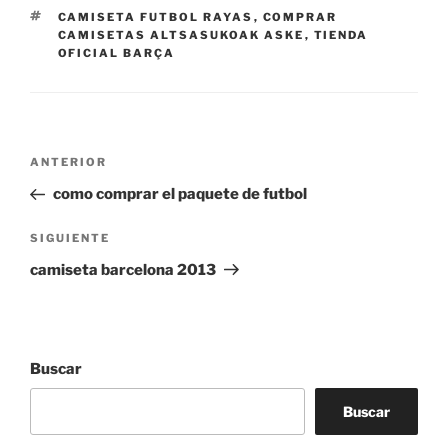
ETIQUETAS
CAMISETA FUTBOL RAYAS
,
COMPRAR
CAMISETAS ALTSASUKOAK ASKE
,
TIENDA
OFICIAL BARÇA
Navegación
Entrada
ANTERIOR
de
anterior:
como comprar el paquete de futbol
entradas
Siguiente
SIGUIENTE
entrada
camiseta barcelona 2013
Buscar
Buscar