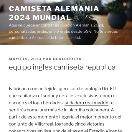
Saltar
CAMISETA ALEMANIA
al
2024 MUNDIAL
contenido
Aquí se puede encontrar equipación Alemania 2024,
personalizadas gratis, envío gratis desde 69 €. No te pierdas
camiseta de Alemania de buena calidad.
PUBLICADO
MAYO 15, 2023
POR
DEALCOOLYA
EL
equipo ingles camiseta republica
Fabricada con un tejido ligero con tecnología Dri-FIT
que capilariza el sudor y detalles exclusivos, como el
escudo y el logo bordados,
sudadera real madrid
te
sentirás como una más de la plantilla colchonera. A
partir de este momento llegaría el mejor momento del
conjunto de Villarreal, logrando cinco victorias
consecutivas en liga, una de ellas en el Estadio Vicente