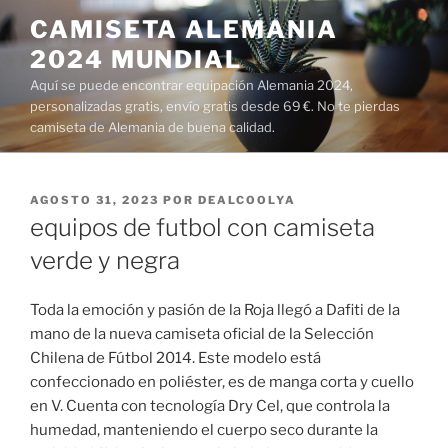
Saltar
CAMISETA ALEMANIA
al
2024 MUNDIAL
contenido
Aquí se puede encontrar equipación Alemania 2024,
personalizadas gratis, envío gratis desde 69 €. No te pierdas
camiseta de Alemania de buena calidad.
PUBLICADO
AGOSTO 31, 2023
POR
DEALCOOLYA
EL
equipos de futbol con camiseta
verde y negra
Toda la emoción y pasión de la Roja llegó a Dafiti de la
mano de la nueva camiseta oficial de la Selección
Chilena de Fútbol 2014. Este modelo está
confeccionado en poliéster, es de manga corta y cuello
en V. Cuenta con tecnología Dry Cel, que controla la
humedad, manteniendo el cuerpo seco durante la