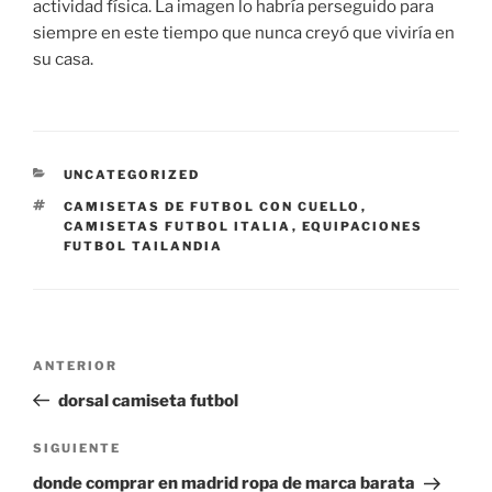
actividad física. La imagen lo habría perseguido para
siempre en este tiempo que nunca creyó que viviría en
su casa.
CATEGORÍAS
UNCATEGORIZED
ETIQUETAS
CAMISETAS DE FUTBOL CON CUELLO
,
CAMISETAS FUTBOL ITALIA
,
EQUIPACIONES
FUTBOL TAILANDIA
Navegación
Entrada
ANTERIOR
de
anterior:
dorsal camiseta futbol
entradas
Siguiente
SIGUIENTE
entrada
donde comprar en madrid ropa de marca barata