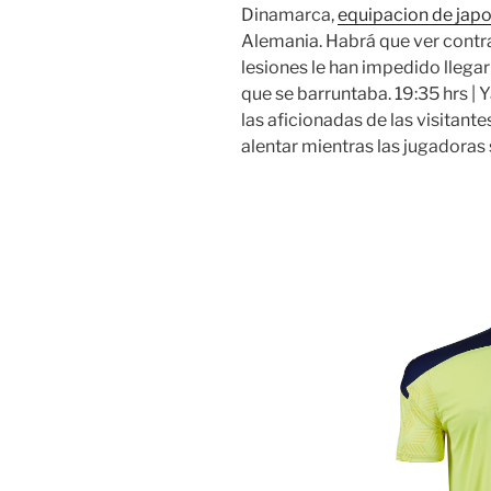
Dinamarca,
equipacion de jap
Alemania. Habrá que ver contra
lesiones le han impedido llegar
que se barruntaba. 19:35 hrs |
las aficionadas de las visitant
alentar mientras las jugadoras 