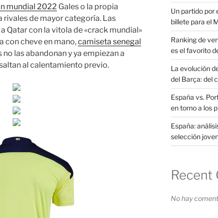
on mundial 2022
Gales o la propia
Un partido por e
 rivales de mayor categoría. Las
billete para el
 a Qatar con la vitola de «crack mundial»
Ranking de ven
 Ya con cheve en mano,
camiseta senegal
es el favorito d
es no las abandonan y ya empiezan a
saltan al calentamiento previo.
La evolución d
del Barça: del 
España vs. Port
en torno a los 
España: análisi
selección joven
Recent
No hay comenta