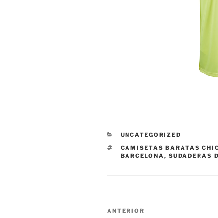
CATEGORÍAS
UNCATEGORIZED
ETIQUETAS
CAMISETAS BARATAS CHI
BARCELONA
,
SUDADERAS D
Navegación
Entrada
ANTERIOR