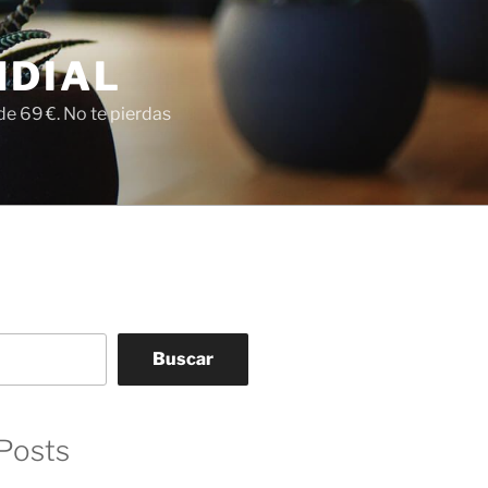
NDIAL
e 69 €. No te pierdas
Buscar
Posts