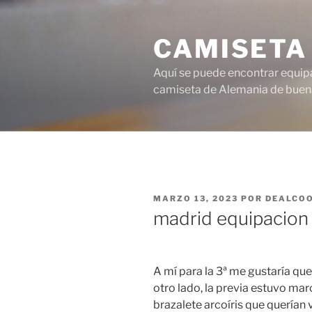
Saltar
al
CAMISETA
contenido
Aquí se puede encontrar equipa
camiseta de Alemania de buena
PUBLICADO
MARZO 13, 2023
POR
DEALCO
EL
madrid equipacion
A mí para la 3ª me gustaría que
otro lado, la previa estuvo mar
brazalete arcoíris que querían 