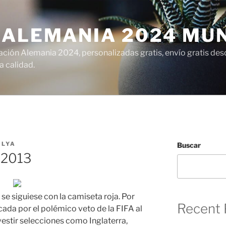
 ALEMANIA 2024 MU
ción Alemania 2024, personalizadas gratis, envío gratis desd
 calidad.
OLYA
Buscar
 2013
 se siguiese con la camiseta roja. Por
Recent 
cada por el polémico veto de la FIFA al
vestir selecciones como Inglaterra,