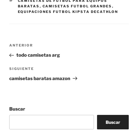
ETIQUETAS
CAMISETAS DE FUTBOL PARA EQUIPOS
BARATAS
,
CAMISETAS FUTBOL GRANDES
,
EQUIPACIONES FUTBOL KIPSTA DECATHLON
Navegación
Entrada
ANTERIOR
de
anterior:
todo camisetas arg
entradas
Siguiente
SIGUIENTE
entrada
camisetas baratas amazon
Buscar
Buscar