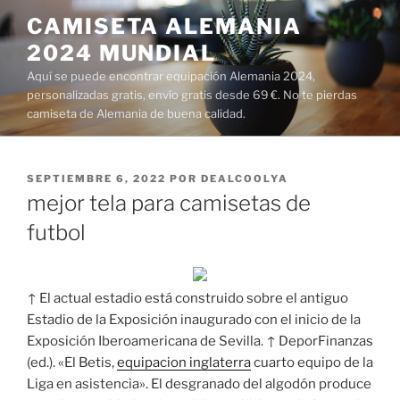
Saltar
CAMISETA ALEMANIA
al
2024 MUNDIAL
contenido
Aquí se puede encontrar equipación Alemania 2024,
personalizadas gratis, envío gratis desde 69 €. No te pierdas
camiseta de Alemania de buena calidad.
PUBLICADO
SEPTIEMBRE 6, 2022
POR
DEALCOOLYA
EL
mejor tela para camisetas de
futbol
↑ El actual estadio está construido sobre el antiguo
Estadio de la Exposición inaugurado con el inicio de la
Exposición Iberoamericana de Sevilla. ↑ DeporFinanzas
(ed.). «El Betis,
equipacion inglaterra
cuarto equipo de la
Liga en asistencia». El desgranado del algodón produce