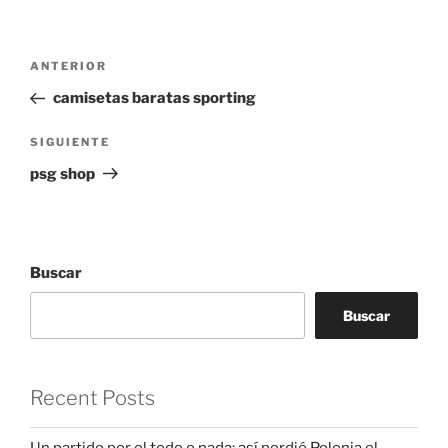
Navegación
Entrada
ANTERIOR
de
anterior:
camisetas baratas sporting
entradas
Siguiente
SIGUIENTE
entrada
psg shop
Buscar
Buscar
Recent Posts
Un partido por el todo o nada: así perdió Polonia el