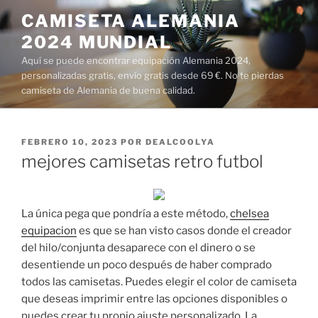
Saltar
CAMISETA ALEMANIA
al
2024 MUNDIAL
contenido
Aquí se puede encontrar equipación Alemania 2024,
personalizadas gratis, envío gratis desde 69 €. No te pierdas
camiseta de Alemania de buena calidad.
PUBLICADO
FEBRERO 10, 2023
POR
DEALCOOLYA
EL
mejores camisetas retro futbol
La única pega que pondría a este método,
chelsea
equipacion
es que se han visto casos donde el creador
del hilo/conjunta desaparece con el dinero o se
desentiende un poco después de haber comprado
todos las camisetas. Puedes elegir el color de camiseta
que deseas imprimir entre las opciones disponibles o
puedes crear tu propio ajuste personalizado. La