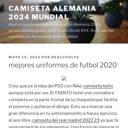
Saltar
CAMISETA ALEMANIA
al
2024 MUNDIAL
contenido
Aquí se puede encontrar equipación Alemania 2024,
personalizadas gratis, envío gratis desde 69 €. No te pierdas
camiseta de Alemania de buena calidad.
PUBLICADO
MAYO 15, 2023
POR
DEALCOOLYA
EL
mejores uniformes de futbol 2020
Creo que es la idea del PSG con Nike,
camiseta betis
aunque está por ver. El YSENTO tiene una cremallera
completa en la parte frontal de la chaqueta que facilita
el ponerse y quitarse el abrigo. Esto va a marcar una
gran diferencia en tu entrenamiento si haces ejercicio
al aire libre,
camiseta del real madrid 2022 23
ya que te
resguardará de los elementos. Una forma de mejorar la