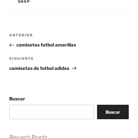
SHOP
Navegación
Entrada
ANTERIOR
de
anterior:
camisetas futbol amarillas
entradas
Siguiente
SIGUIENTE
entrada
camisetas de futbol adidas
Buscar
Buscar
Recent Posts