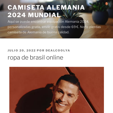
Saltar
CAMISETA ALEMANIA
al
2024 MUNDIAL
contenido
Aquí se puede encontrar equipación Alemania 2024,
personalizadas gratis, envío gratis desde 69 €. No te pierdas
camiseta de Alemania de buena calidad.
PUBLICADO
JULIO 20, 2022
POR
DEALCOOLYA
EL
ropa de brasil online