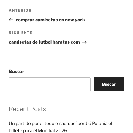
Navegación
Entrada
ANTERIOR
de
anterior:
comprar camisetas en new york
entradas
Siguiente
SIGUIENTE
entrada
camisetas de futbol baratas com
Buscar
Buscar
Recent Posts
Un partido por el todo o nada: así perdió Polonia el
billete para el Mundial 2026