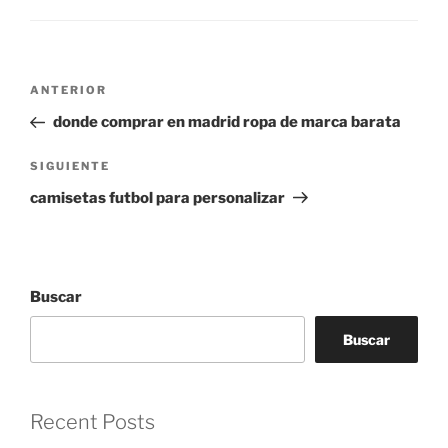
Navegación
Entrada
ANTERIOR
de
anterior:
donde comprar en madrid ropa de marca barata
entradas
Siguiente
SIGUIENTE
entrada
camisetas futbol para personalizar
Buscar
Buscar
Recent Posts