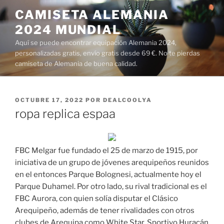
Saltar
CAMISETA ALEMANIA
al
2024 MUNDIAL
contenido
Aquí se puede encontrar equipación Alemania 2024,
personalizadas gratis, envío gratis desde 69 €. No te pierdas
camiseta de Alemania de buena calidad.
PUBLICADO
OCTUBRE 17, 2022
POR
DEALCOOLYA
EL
ropa replica espaa
FBC Melgar fue fundado el 25 de marzo de 1915, por
iniciativa de un grupo de jóvenes arequipeños reunidos
en el entonces Parque Bolognesi, actualmente hoy el
Parque Duhamel. Por otro lado, su rival tradicional es el
FBC Aurora, con quien solía disputar el Clásico
Arequipeño, además de tener rivalidades con otros
clubes de Arequipa como White Star, Sportivo Huracán