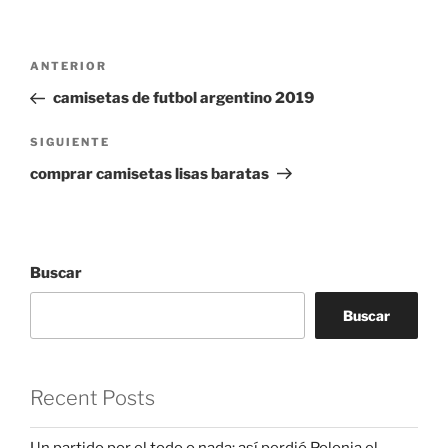
Navegación
Entrada
ANTERIOR
de
anterior:
camisetas de futbol argentino 2019
entradas
Siguiente
SIGUIENTE
entrada
comprar camisetas lisas baratas
Buscar
Buscar
Recent Posts
Un partido por el todo o nada: así perdió Polonia el