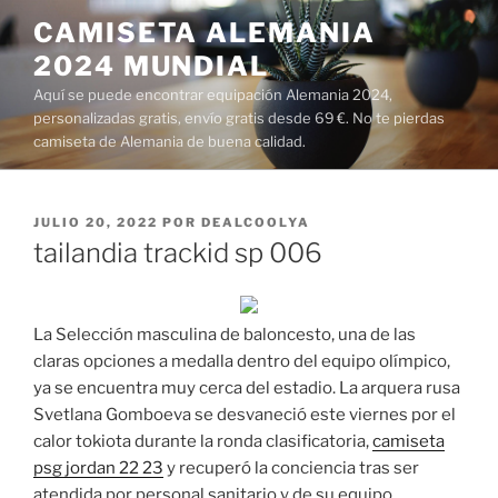
Saltar
CAMISETA ALEMANIA
al
2024 MUNDIAL
contenido
Aquí se puede encontrar equipación Alemania 2024,
personalizadas gratis, envío gratis desde 69 €. No te pierdas
camiseta de Alemania de buena calidad.
PUBLICADO
JULIO 20, 2022
POR
DEALCOOLYA
EL
tailandia trackid sp 006
La Selección masculina de baloncesto, una de las
claras opciones a medalla dentro del equipo olímpico,
ya se encuentra muy cerca del estadio. La arquera rusa
Svetlana Gomboeva se desvaneció este viernes por el
calor tokiota durante la ronda clasificatoria,
camiseta
psg jordan 22 23
y recuperó la conciencia tras ser
atendida por personal sanitario y de su equipo.