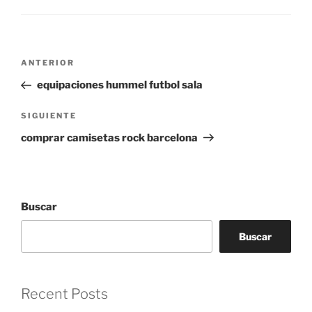
Navegación
Entrada
ANTERIOR
de
anterior:
equipaciones hummel futbol sala
entradas
Siguiente
SIGUIENTE
entrada
comprar camisetas rock barcelona
Buscar
Buscar
Recent Posts