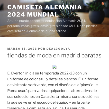
Saltar
CAMISETA ALEMANIA
al
2024 MUNDIAL
contenido
Aquí se puede encontrar equipación Alemania 2024,
personalizadas gratis, envío gratis desde 69 €. No te pierdas
camiseta de Alemania de buena calidad.
PUBLICADO
MARZO 13, 2023
POR
DEALCOOLYA
EL
tiendas de moda en madrid baratas
El Everton inicia su temporada 2022-23 con un
uniforme de color azul y detalles blancos. El uniforme
de visitante será verde, con el diseño de la ‘placa’ que
Puma usará para varias equipaciones alternativas de
sus selecciones en Qatar. Esta misma construcción es
la que se ve en el escudo del equipo y en la parte
trasera de la camiseta, en la nuca. La segunda