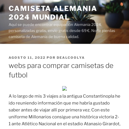
Saltar
CAMISETA ALEMANIA
al
2024 MUNDIAL
contenido
Aquí se puede encontrar equipación Alemania 2024,
personalizadas gratis, envío gratis desde 69 €. No te pierdas
camiseta de Alemania de buena calidad.
PUBLICADO
AGOSTO 11, 2022
POR
DEALCOOLYA
EL
webs para comprar camisetas de
futbol
A lo largo de mis 3 viajes a la antigua Constantinopla he
ido reuniendo información que me habría gustado
saber antes de viajar allí por primera vez. Con este
uniforme Millonarios consigue una histórica victoria 2-
1 ante Atlético Nacional en el estadio Atanasio Girardot,