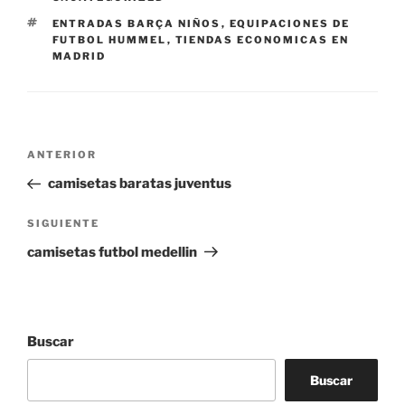
ETIQUETAS
ENTRADAS BARÇA NIÑOS
,
EQUIPACIONES DE
FUTBOL HUMMEL
,
TIENDAS ECONOMICAS EN
MADRID
Navegación
Entrada
ANTERIOR
de
anterior:
camisetas baratas juventus
entradas
Siguiente
SIGUIENTE
entrada
camisetas futbol medellin
Buscar
Buscar