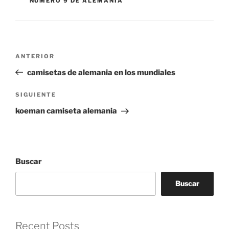
NUMERO 9 DE ALEMANIA
Navegación
Entrada
ANTERIOR
de
anterior:
camisetas de alemania en los mundiales
entradas
Siguiente
SIGUIENTE
entrada
koeman camiseta alemania
Buscar
Buscar
Recent Posts