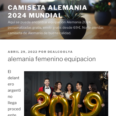
Saltar
CAMISETA ALEMANIA
al
2024 MUNDIAL
contenido
Aquí se puede encontrar equipación Alemania 2024,
personalizadas gratis, envío gratis desde 69 €. No te pierdas
camiseta de Alemania de buena calidad.
PUBLICADO
ABRIL 29, 2022
POR
DEALCOOLYA
EL
alemania femenino equipacion
El
delant
ero
argenti
no
llega
proced
ente