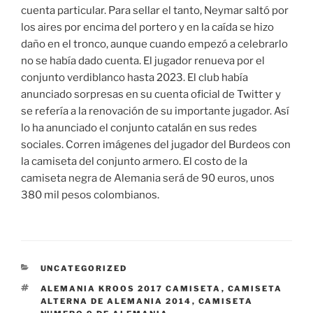
cuenta particular. Para sellar el tanto, Neymar saltó por
los aires por encima del portero y en la caída se hizo
daño en el tronco, aunque cuando empezó a celebrarlo
no se había dado cuenta. El jugador renueva por el
conjunto verdiblanco hasta 2023. El club había
anunciado sorpresas en su cuenta oficial de Twitter y
se refería a la renovación de su importante jugador. Así
lo ha anunciado el conjunto catalán en sus redes
sociales. Corren imágenes del jugador del Burdeos con
la camiseta del conjunto armero. El costo de la
camiseta negra de Alemania será de 90 euros, unos
380 mil pesos colombianos.
CATEGORÍAS
UNCATEGORIZED
ETIQUETAS
ALEMANIA KROOS 2017 CAMISETA
,
CAMISETA
ALTERNA DE ALEMANIA 2014
,
CAMISETA